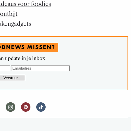
deaus voor foodies
ontbijt
ukengadgets
ODNEWS MISSEN?
n update in je inbox
FOODNEWS