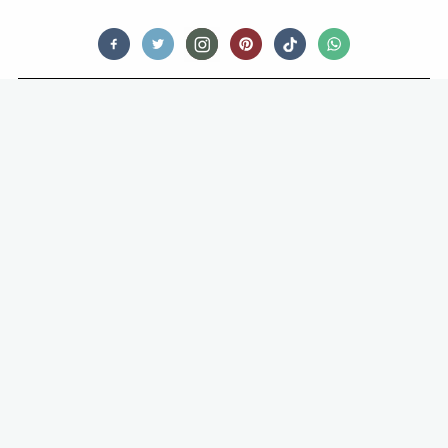
AGENDA
STERRENCHEF RENÉ BRIENEN
OPENT HET ASPERGESEIZOEN MET
EEN SPECIAAL ASPERGEDINER