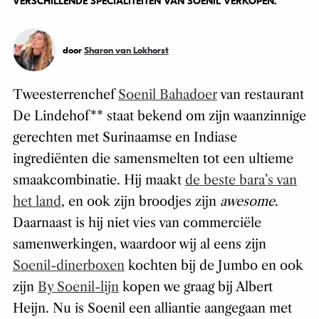
VERSCHILLENDE SPECIALITEITEN VAN SOENIL VERKOPEN.
door
Sharon van Lokhorst
Tweesterrenchef
Soenil Bahadoer
van restaurant
De Lindehof** staat bekend om zijn waanzinnige
gerechten met Surinaamse en Indiase
ingrediënten die samensmelten tot een ultieme
smaakcombinatie. Hij maakt
de beste bara’s van
het land
, en ook zijn broodjes zijn
awesome
.
Daarnaast is hij niet vies van commerciële
samenwerkingen, waardoor wij al eens zijn
Soenil-dinerboxen
kochten bij de Jumbo en ook
zijn
By Soenil-lijn
kopen we graag bij Albert
Heijn. Nu is Soenil een alliantie aangegaan met