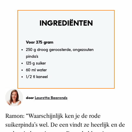
INGREDIËNTEN
Voor 375 gram
250 g droog geroosterde, ongezouten
pinda’s
125 g suiker
60 ml water
1/2 tl kaneel
door
Lauretta Baarends
Ramon: “Waarschijnlijk ken je de rode
suikerpinda’s wel. De een vindt ze heerlijk en de