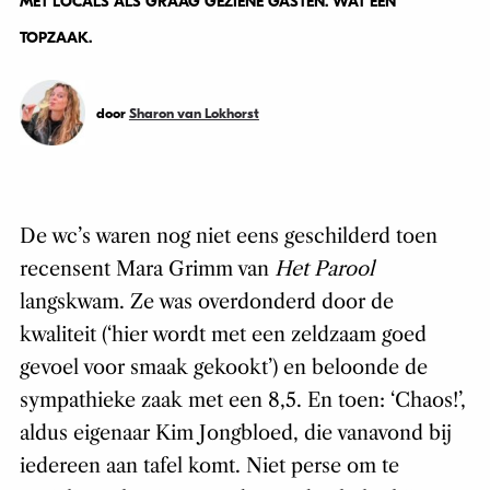
MET LOCALS ALS GRAAG GEZIENE GASTEN. WAT EEN
TOPZAAK.
door
Sharon van Lokhorst
De wc’s waren nog niet eens geschilderd toen
recensent Mara Grimm van
Het Parool
langskwam. Ze was overdonderd door de
kwaliteit (‘hier wordt met een zeldzaam goed
gevoel voor smaak gekookt’) en beloonde de
sympathieke zaak met een 8,5. En toen: ‘Chaos!’,
aldus eigenaar Kim Jongbloed, die vanavond bij
iedereen aan tafel komt. Niet perse om te