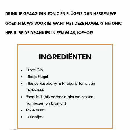
DRINK JE GRAAG GIN-TONIC ÉN FLÜGEL? DAN HEBBEN WE
GOED NIEUWS VOOR JE! WANT MET DEZE FLÜGEL GIN&TONIC
HEB JIJ BEIDE DRANKJES IN EEN GLAS, JOEHOE!
INGREDIËNTEN
1 shot Gin
1 flesje Flügel
1 flesjes Raspberry & Rhubarb Tonic van
Fever-Tree
Rood fruit (bijvoorbeeld blauwe bessen,
frambozen en bramen)
Takje munt
IJsklontjes