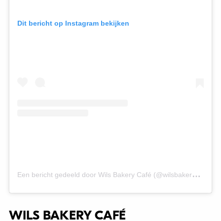
Dit bericht op Instagram bekijken
E
en bericht gedeeld door Wils Bakery Café (@wilsbakerycafe)
WILS BAKERY CAFÉ