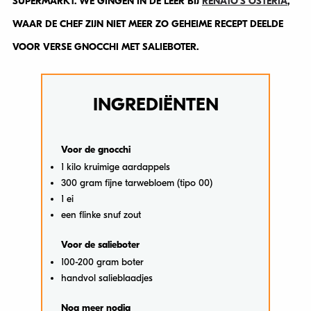
SUPERMARKT. WE GINGEN IN DE LEER BIJ
RENATO’S OSTERIA
,
WAAR DE CHEF ZIJN NIET MEER ZO GEHEIME RECEPT DEELDE
VOOR VERSE GNOCCHI MET SALIEBOTER.
INGREDIËNTEN
Voor de gnocchi
1 kilo kruimige aardappels
300 gram fijne tarwebloem (tipo 00)
1 ei
een flinke snuf zout
Voor de salieboter
100-200 gram boter
handvol salieblaadjes
Nog meer nodig