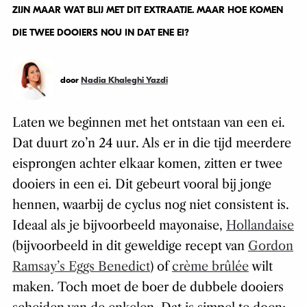
ZIJN MAAR WAT BLIJ MET DIT EXTRAATJE. MAAR HOE KOMEN
DIE TWEE DOOIERS NOU IN DAT ENE EI?
door
Nadia Khaleghi Yazdi
Laten we beginnen met het ontstaan van een ei.
Dat duurt zo’n 24 uur. Als er in die tijd meerdere
eisprongen achter elkaar komen, zitten er twee
dooiers in een ei. Dit gebeurt vooral bij jonge
hennen, waarbij de cyclus nog niet consistent is.
Ideaal als je bijvoorbeeld mayonaise,
Hollandaise
(bijvoorbeeld in dit geweldige recept van
Gordon
Ramsay’s Eggs Benedict
) of
crème brûlée
wilt
maken. Toch moet de boer de dubbele dooiers