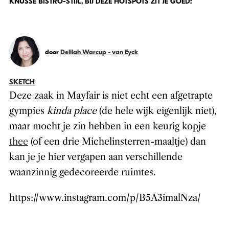
KNUSSE BISTRO-STIJL, BIJ DEZE HOTSPOTS ZIT JE GOED:
door
Delilah Warcup - van Eyck
SKETCH
Deze zaak in Mayfair is niet echt een afgetrapte
gympies
kinda place
(de hele wijk eigenlijk niet),
maar mocht je zin hebben in een keurig kopje
thee
(of een drie Michelinsterren-maaltje) dan
kan je je hier vergapen aan verschillende
waanzinnig gedecoreerde ruimtes.
https://www.instagram.com/p/B5A3imalNza/