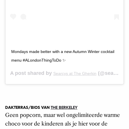
Mondays made better with a new Autumn Winter cocktail
menu #ALondonThingToDo ✨
A post shared by
(@searcysgherkin) on
Searcys at The Gherkin
DAKTERRAS/BIOS VAN
THE BERKELEY
Geen popcorn, maar wel ongelimiteerde warme
choco voor de kinderen als je hier voor de