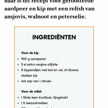
haar is dit recept voor geroosterde
aardpeer en kip met een relish van
ansjovis, walnoot en peterselie.
INGREDIËNTEN
Voor de kip
900 g aardperen
5 el extra vergine olijfolie
8 kippendijen met bot en vel, of diverse
stukken kip
het sap van 1 citroen
Voor de relish
1 flinke teen knoflook, fijngehakt
1 tl zeezoutvlokken