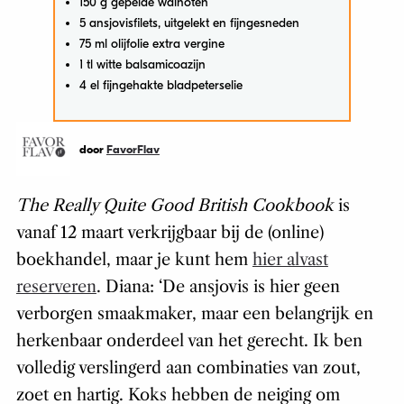
150 g gepelde walnoten
5 ansjovisfilets, uitgelekt en fijngesneden
75 ml olijfolie extra vergine
1 tl witte balsamicoazijn
4 el fijngehakte bladpeterselie
door
FavorFlav
The Really Quite Good British Cookbook
is
vanaf 12 maart verkrijgbaar bij de (online)
boekhandel, maar je kunt hem
hier alvast
reserveren
. Diana: ‘De ansjovis is hier geen
verborgen smaakmaker, maar een belangrijk en
herkenbaar onderdeel van het gerecht. Ik ben
volledig verslingerd aan combinaties van zout,
zoet en hartig. Koks hebben de neiging om