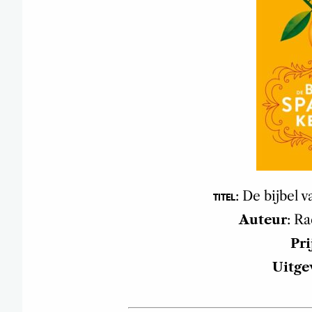
: De bijbel
TITEL
Auteur
: R
Pri
Uitge