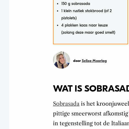
150 g sobrasada
1 klein rustiek stokbrood (of 2
pistolets)
4 plakken kaas naar keuze
(zolang deze maar goed smelt)
door
Selisa Moorlag
WAT IS SOBRASA
Sobrasada
is het kroonjuweel
pittige smeerworst afkomstig
in tegenstelling tot de Italia