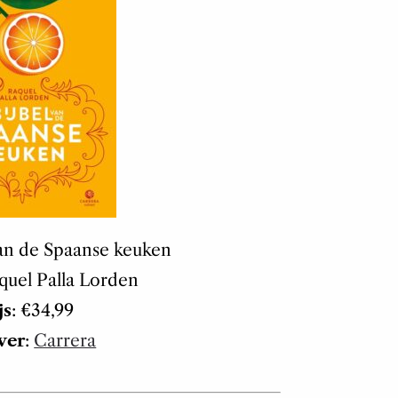
 van de Spaanse keuken
aquel Palla Lorden
js
: €34,99
ver
:
Carrera