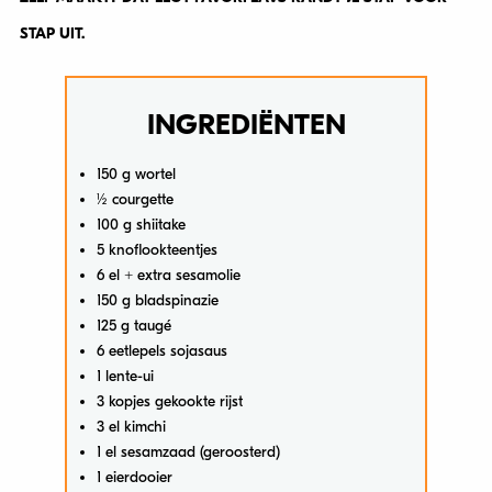
STAP UIT.
INGREDIËNTEN
150 g wortel
½ courgette
100 g shiitake
5 knoflookteentjes
6 el + extra sesamolie
150 g bladspinazie
125 g taugé
6 eetlepels sojasaus
1 lente-ui
3 kopjes gekookte rijst
3 el kimchi
1 el sesamzaad (geroosterd)
1 eierdooier