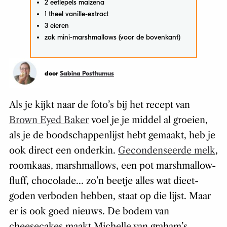
2 eetlepels maizena
1 theel vanille-extract
3 eieren
zak mini-marshmallows (voor de bovenkant)
door
Sabina Posthumus
Als je kijkt naar de foto’s bij het recept van
Brown Eyed Baker
voel je je middel al groeien,
als je de boodschappenlijst hebt gemaakt, heb je
ook direct een onderkin.
Gecondenseerde melk
,
roomkaas, marshmallows, een pot marshmallow-
fluff, chocolade… zo’n beetje alles wat dieet-
goden verboden hebben, staat op die lijst. Maar
er is ook goed nieuws. De bodem van
cheesecakes maakt Michelle van graham’s