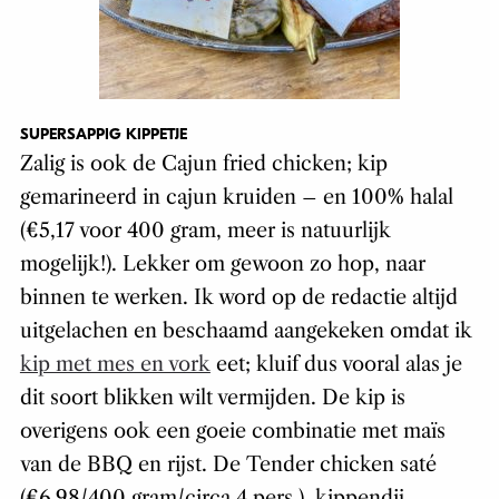
SUPERSAPPIG KIPPETJE
Zalig is ook de Cajun fried chicken; kip
gemarineerd in cajun kruiden – en 100% halal
(€5,17 voor 400 gram, meer is natuurlijk
mogelijk!). Lekker om gewoon zo hop, naar
binnen te werken. Ik word op de redactie altijd
uitgelachen en beschaamd aangekeken omdat ik
kip met mes en vork
eet; kluif dus vooral alas je
dit soort blikken wilt vermijden. De kip is
overigens ook een goeie combinatie met maïs
van de BBQ en rijst. De Tender chicken saté
(€6,98/400 gram/circa 4 pers.), kippendij