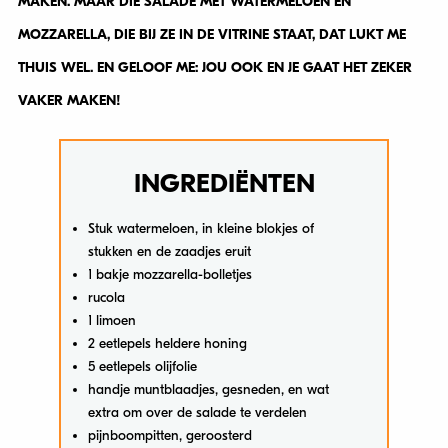
MAKEN. MAAR DIE SALADE MET WATERMELOEN EN
MOZZARELLA, DIE BIJ ZE IN DE VITRINE STAAT, DAT LUKT ME
THUIS WEL. EN GELOOF ME: JOU OOK EN JE GAAT HET ZEKER
VAKER MAKEN!
INGREDIËNTEN
Stuk watermeloen, in kleine blokjes of
stukken en de zaadjes eruit
1 bakje mozzarella-bolletjes
rucola
1 limoen
2 eetlepels heldere honing
5 eetlepels olijfolie
handje muntblaadjes, gesneden, en wat
extra om over de salade te verdelen
pijnboompitten, geroosterd