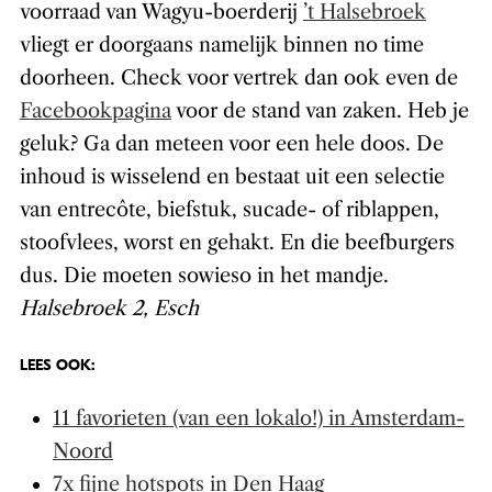
voorraad van Wagyu-boerderij
’t Halsebroek
vliegt er doorgaans namelijk binnen no time
doorheen. Check voor vertrek dan ook even de
Facebookpagina
voor de stand van zaken. Heb je
geluk? Ga dan meteen voor een hele doos. De
inhoud is wisselend en bestaat uit een selectie
van entrecôte, biefstuk, sucade- of riblappen,
stoofvlees, worst en gehakt. En die beefburgers
dus. Die moeten sowieso in het mandje.
Halsebroek 2, Esch
LEES OOK:
11 favorieten (van een lokalo!) in Amsterdam-
Noord
7x fijne hotspots in Den Haag