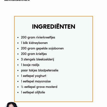
INGREDIËNTEN
200 gram rivierkreeftjes
1 blik kidneybonen
200 gram gepelde sojabonen
200 gram krieltjes
3 stengels bleekselderij
1 bosje radijs
paar takjes bladpeterselie
1 eetlepel yoghurt
1 eetlepel mayonaise
½ eetlepel grove mosterd
1 eetlepel olijfolie