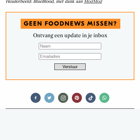
Headerbeeld: BlueBlood, met dank aan
ModMod
GEEN FOODNEWS MISSEN?
Ontvang een update in je inbox
THIRSTY TALES
DRINKEN WE STRAKS MASSAAL
WIJN VAN… BANANEN?