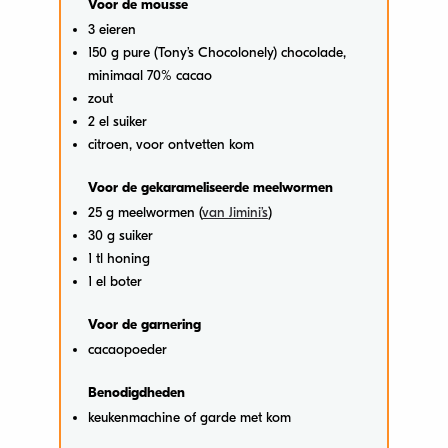
Voor de mousse
3 eieren
150 g pure (Tony’s Chocolonely) chocolade,
minimaal 70% cacao
zout
2 el suiker
citroen, voor ontvetten kom
Voor de gekarameliseerde meelwormen
25 g meelwormen (
van Jimini’s
)
30 g suiker
1 tl honing
1 el boter
Voor de garnering
cacaopoeder
Benodigdheden
keukenmachine of garde met kom