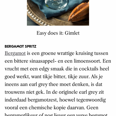
Easy does it: Gimlet
BERGAMOT SPRITZ
Bergamot
is een groene wrattige kruising tussen
een bittere sinaasappel- en een limoensoort. Een
vrucht met een edgy smaak die in cocktails heel
goed werkt, want tikje bitter, tikje zuur. Als je
ineens aan earl grey thee moet denken, is dat
trouwens niet gek. In de originele earl grey zit
inderdaad bergamotzest, hoewel tegenwoordig
vooral een chemische kopie daarvan. Geen
bergamotlikeur of nog liever een verse begamot