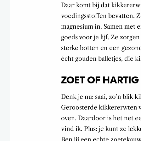
Daar komt bij dat kikkerer
voedingsstoffen bevatten. Zo
magnesium in. Samen met ei
goeds voor je lijf. Ze zorge
sterke botten en een gezond
écht gouden balletjes, die k
ZOET OF HARTIG
Denk je nu: saai, zo’n blik
Geroosterde kikkererwten w
oven. Daardoor is het net e
vind ik. Plus: je kunt ze lek
Ben jij een echte zoetekauw