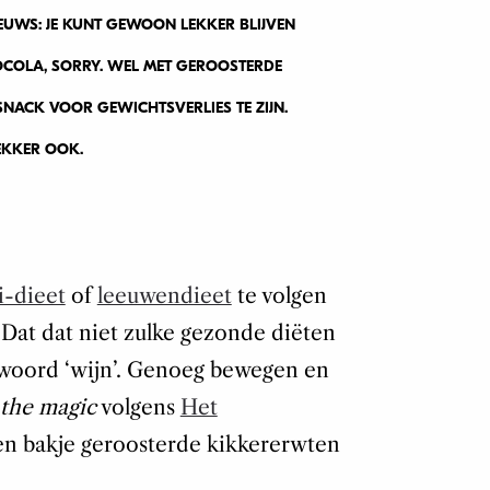
IEUWS: JE KUNT GEWOON LEKKER BLIJVEN
HOCOLA, SORRY. WEL MET GEROOSTERDE
 SNACK VOOR GEWICHTSVERLIES TE ZIJN.
EKKER OOK.
i-dieet
of
leeuwendieet
te volgen
. Dat dat niet zulke gezonde diëten
het woord ‘wijn’. Genoeg bewegen en
 the magic
volgens
Het
een bakje geroosterde kikkererwten