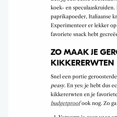
koek- en speculaaskruiden. 
paprikapoeder, Italiaanse k
Experimenteer er lekker op 
favoriete snack hebt gecreë
ZO MAAK JE GE
KIKKERERWTEN
Snel een portie geroosterd
peasy
. En yes: je hebt dus e
kikkererwten en je favoriet
budgetproof
ook nog. Zo ga 