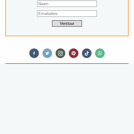
OPINIONATED
SNACKSPERT: “IK VERWACHTTE
EEN LOWBUDGET STOKBROODJE
DAT GEWOON HEERLIJK
CHEMISCH LEKKER GOOR WAS,
MAAR DEZE SMAAKTE OPRECHT
HEEL GOED!”