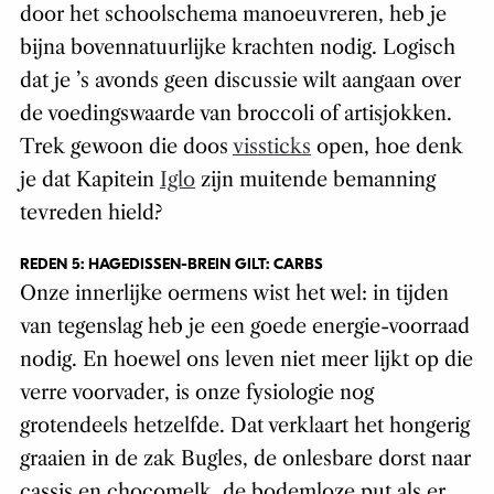
door het schoolschema manoeuvreren, heb je
bijna bovennatuurlijke krachten nodig. Logisch
dat je ’s avonds geen discussie wilt aangaan over
de voedingswaarde van broccoli of artisjokken.
Trek gewoon die doos
vissticks
open, hoe denk
je dat Kapitein
Iglo
zijn muitende bemanning
tevreden hield?
REDEN 5: HAGEDISSEN-BREIN GILT: CARBS
Onze innerlijke oermens wist het wel: in tijden
van tegenslag heb je een goede energie-voorraad
nodig. En hoewel ons leven niet meer lijkt op die
verre voorvader, is onze fysiologie nog
grotendeels hetzelfde. Dat verklaart het hongerig
graaien in de zak Bugles, de onlesbare dorst naar
cassis en chocomelk, de bodemloze put als er