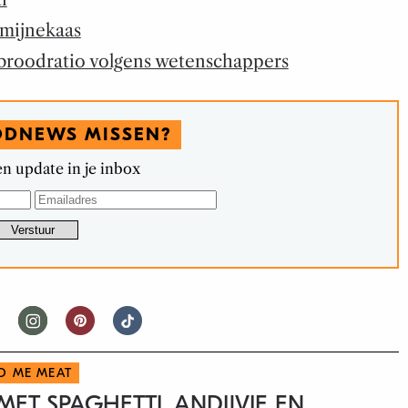
omijnekaas
-broodratio volgens wetenschappers
ODNEWS MISSEN?
n update in je inbox
D ME MEAT
ET SPAGHETTI, ANDIJVIE EN