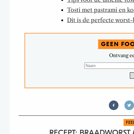
Tosti met pastrami en k
Dit is de perfecte worst
GEEN FO
Ontvang ee
FEE
RECEPT: BRAADWORST M