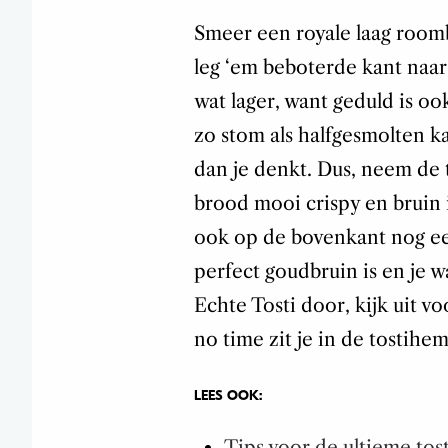
Smeer een royale laag room
leg ‘em beboterde kant naar
wat lager, want geduld is oo
zo stom als halfgesmolten k
dan je denkt. Dus, neem de t
brood mooi crispy en bruin i
ook op de bovenkant nog een
perfect goudbruin is en je wa
Echte Tosti door, kijk uit 
no time zit je in de tostihem
LEES OOK:
Tips voor de ultieme tost