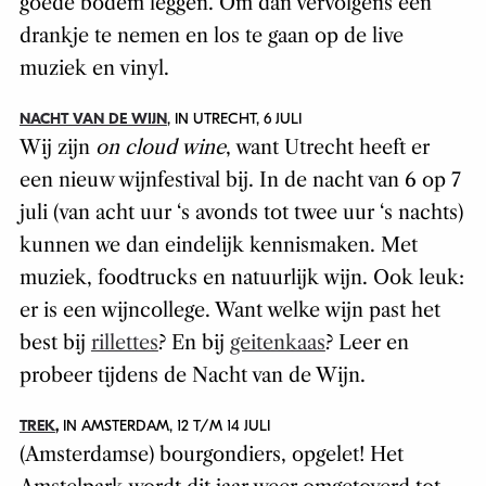
goede bodem leggen. Om dan vervolgens een
drankje te nemen en los te gaan op de live
muziek en vinyl.
NACHT VAN DE WIJN
, IN UTRECHT, 6 JULI
Wij zijn
on cloud wine
,
want Utrecht heeft er
een nieuw wijnfestival bij. In de nacht van 6 op 7
juli (van acht uur ‘s avonds tot twee uur ‘s nachts)
kunnen we dan eindelijk kennismaken. Met
muziek, foodtrucks en natuurlijk wijn. Ook leuk:
er is een wijncollege. Want welke wijn past het
best bij
rillettes
? En bij
geitenkaas
? Leer en
probeer tijdens de Nacht van de Wijn.
TREK
,
IN AMSTERDAM, 12 T/M 14 JULI
(Amsterdamse) bourgondiers, opgelet! Het