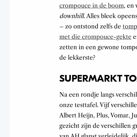
crompouce in de boom
, en
downhill
. Alles bleek opeen
– zo ontstond zelfs de
tomp
met die crompouce-gekte
e
zetten in een gewone tompou
de lekkerste?
SUPERMARKT TO
Na een rondje langs versch
onze testtafel. Vijf verschi
Albert Heijn, Plus, Vomar, 
gezicht zijn de verschillen 
van AH glanst verleidelijk, d