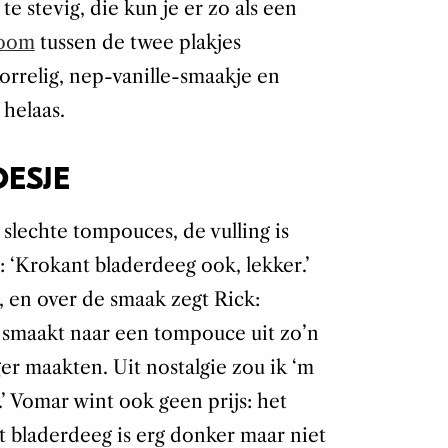
 te stevig, die kun je er zo als een
room
tussen de twee plakjes
orrelig, nep-vanille-smaakje en
 helaas.
ESJE
lechte tompouces, de vulling is
: ‘Krokant bladerdeeg ook, lekker.’
, en over de smaak zegt Rick:
j smaakt naar een tompouce uit zo’n
ger maakten. Uit nostalgie zou ik ‘m
.’ Vomar wint ook geen prijs: het
et bladerdeeg is erg donker maar niet