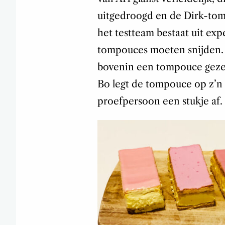
uitgedroogd en de Dirk-tom
het testteam bestaat uit expe
tompouces moeten snijden. H
bovenin een tompouce gezet
Bo legt de tompouce op z’n 
proefpersoon een stukje af.