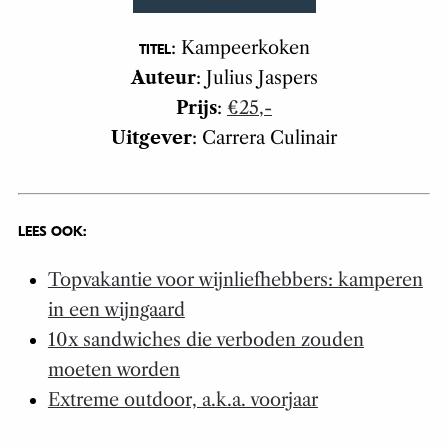
: Kampeerkoken
TITEL
Auteur
: Julius Jaspers
Prijs
:
€25,-
Uitgever
: Carrera Culinair
LEES OOK:
Topvakantie voor wijnliefhebbers: kamperen
in een wijngaard
10x sandwiches die verboden zouden
moeten worden
Extreme outdoor, a.k.a. voorjaar