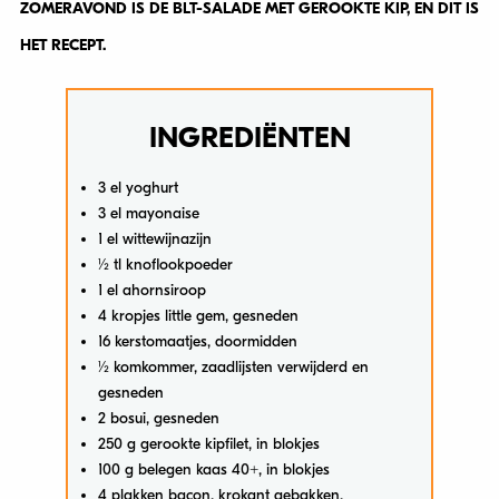
ZOMERAVOND IS DE BLT-SALADE MET GEROOKTE KIP, EN DIT IS
HET RECEPT.
INGREDIËNTEN
3 el yoghurt
3 el mayonaise
1 el wittewijnazijn
1⁄2 tl knoflookpoeder
1 el ahornsiroop
4 kropjes little gem, gesneden
16 kerstomaatjes, doormidden
1⁄2 komkommer, zaadlijsten verwijderd en
gesneden
2 bosui, gesneden
250 g gerookte kipfilet, in blokjes
100 g belegen kaas 40+, in blokjes
4 plakken bacon, krokant gebakken,