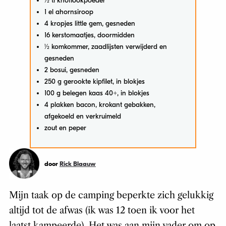
1⁄2 tl knoflookpoeder
1 el ahornsiroop
4 kropjes little gem, gesneden
16 kerstomaatjes, doormidden
1⁄2 komkommer, zaadlijsten verwijderd en
gesneden
2 bosui, gesneden
250 g gerookte kipfilet, in blokjes
100 g belegen kaas 40+, in blokjes
4 plakken bacon, krokant gebakken,
afgekoeld en verkruimeld
zout en peper
door
Rick Blaauw
Mijn taak op de camping beperkte zich gelukkig
altijd tot de afwas (ik was 12 toen ik voor het
laatst kampeerde). Het was aan mijn vader om op