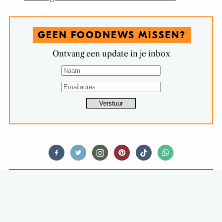
GEEN FOODNEWS MISSEN?
Ontvang een update in je inbox
FEED ME MEAT
ZO MAAK JE JAPANSE DZJENGHIS
KHAN (GEGRILD LAMSVLEES MET