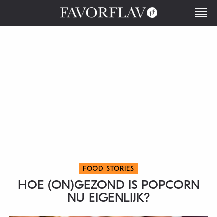
FOOD STORIES
HOE (ON)GEZOND IS POPCORN
NU EIGENLIJK?