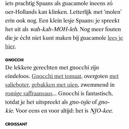
iets prachtig Spaans als guacamole ineens zó
oer-Hollands kan klinken. Letterlijk met ‘molen’
erin ook nog. Een klein lesje Spaans: je spreekt
het uit als
wah-kah-MOH-leh
. Nog meer fouten
die je écht niet kunt maken bij guacamole
lees je
hier
.
GNOCCHI
De lekkere gerechten met gnocchi zijn
eindeloos.
Gnocchi met tomaat
, overgoten
met
salieboter
,
gebakken met uien
, zwemmend in
romige saffraansaus
… Gnocchi is fantastisch,
totdat je het uitspreekt als
gno-tsjie
of
gno-
kie.
Voor eens en voor altijd: het is
NJO-kee
.
CROISSANT