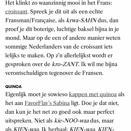
Het klinkt zo waanzinnig mooi in het Frans:
croissant
. Spreek je dit uit als een echte
Fransman/Française, als
krwa-SAHN
dus, dan
proef je dit boterige, luchtige baksel bijna in je
mond. Maar op de een of andere manier weten
sommige Nederlanders van de croissant iets
lelijks te maken. Op z’n allerlelijkst wordt er
gesproken over de
kro-ZANT.
Ik wil me bijna
verontschuldigen tegenover de Fransen.
QUINOA
Eigenlijk moet je sowieso
kappen met quinoa
als
het aan
FavorFlav’s Sabina
ligt. Doe je dat niet,
dan kun je het net zo goed ook maar perfect
uitspreken. Niet als
kie-NOO-waa
dus, maar
als
KIEN-waa.
Ik herhaal:
KIEN-waa. KIEN-