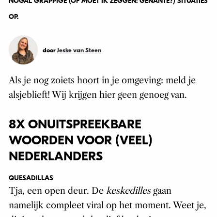
NOGAL GRAPPIGE (OF MOET IK ZEGGEN: GÊNANTE?) SITUATIES
OP.
door
Jeske van Steen
Als je nog zoiets hoort in je omgeving: meld je
alsjeblieft! Wij krijgen hier geen genoeg van.
8X ONUITSPREEKBARE
WOORDEN VOOR (VEEL)
NEDERLANDERS
QUESADILLAS
Tja, een open deur. De
keskedilles
gaan
namelijk compleet viral op het moment. Weet je,