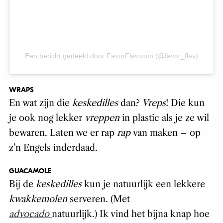
Een bericht gedeeld door FavorFlav.com (@favor_flav)
WRAPS
En wat zijn die
keskedilles
dan?
Vreps
! Die kun
je ook nog lekker
vreppen
in plastic als je ze wil
bewaren. Laten we er rap
rap
van maken – op
z’n Engels inderdaad.
GUACAMOLE
Bij de
keskedilles
kun je natuurlijk een lekkere
kwakkemolen
serveren. (Met
advocado
natuurlijk.) Ik vind het bijna knap hoe