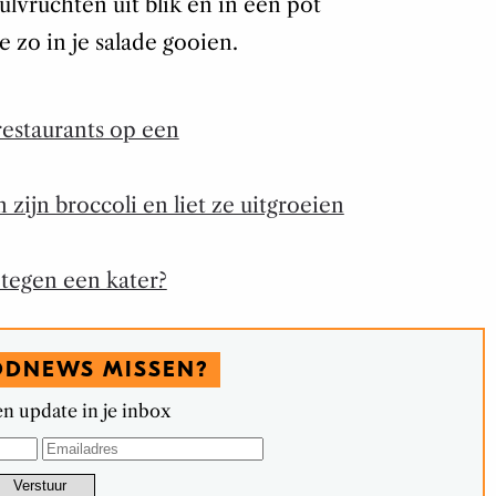
lvruchten uit blik en in een pot
je zo in je salade gooien.
restaurants op een
zijn broccoli en liet ze uitgroeien
 tegen een kater?
ODNEWS MISSEN?
n update in je inbox