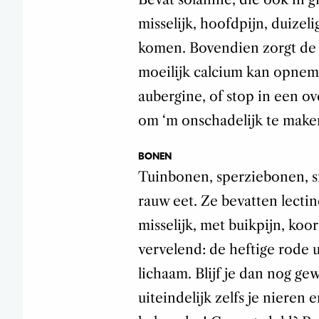
misselijk, hoofdpijn, duizeli
komen. Bovendien zorgt de s
moeilijk calcium kan opneme
aubergine, of stop in een o
om ‘m onschadelijk te make
BONEN
Tuinbonen, sperziebonen, sni
rauw eet. Ze bevatten lectin
misselijk, met buikpijn, koo
vervelend: de heftige rode ui
lichaam. Blijf je dan nog g
uiteindelijk zelfs je nieren