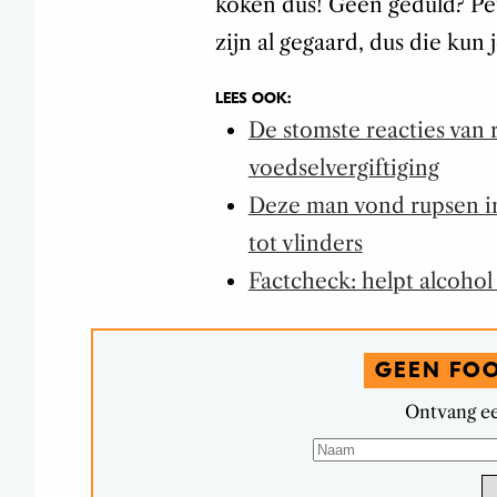
koken dus! Geen geduld? Peu
zijn al gegaard, dus die kun 
LEES OOK:
De stomste reacties van 
voedselvergiftiging
Deze man vond rupsen in 
tot vlinders
Factcheck: helpt alcohol
GEEN FO
Ontvang ee