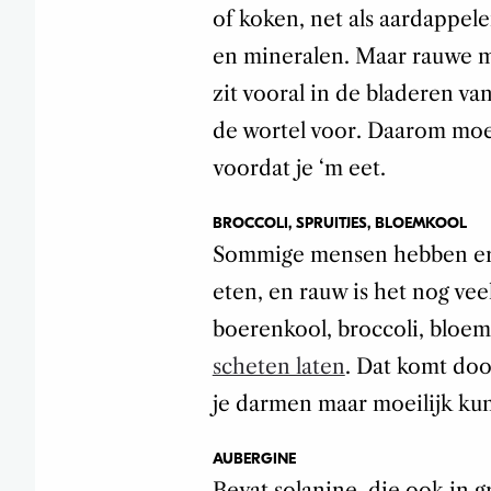
of koken, net als aardappele
en mineralen. Maar rauwe m
zit vooral in de bladeren v
de wortel voor. Daarom moe
voordat je ‘m eet.
BROCCOLI, SPRUITJES, BLOEMKOOL
Sommige mensen hebben er al
eten, en rauw is het nog vee
boerenkool, broccoli, bloem
scheten laten
. Dat komt door
je darmen maar moeilijk ku
AUBERGINE
Bevat solanine, die ook in 