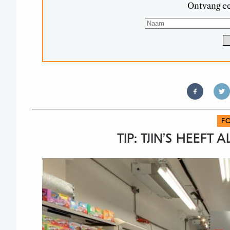
Ontvang ee
F
TIP: TJIN’S HEEFT