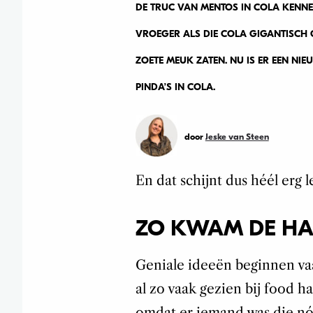
DE TRUC VAN MENTOS IN COLA KENN
VROEGER ALS DIE COLA GIGANTISCH 
ZOETE MEUK ZATEN. NU IS ER EEN NI
PINDA’S IN COLA.
door
Jeske van Steen
En dat schijnt dus héél erg l
ZO KWAM DE HA
Geniale ideeën beginnen va
al zo vaak gezien bij food h
omdat er iemand was die nóó