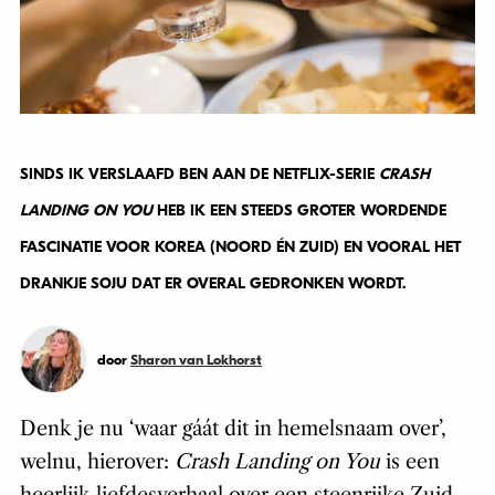
SINDS IK VERSLAAFD BEN AAN DE NETFLIX-SERIE
CRASH
LANDING ON YOU
HEB IK EEN STEEDS GROTER WORDENDE
FASCINATIE VOOR KOREA (NOORD ÉN ZUID) EN VOORAL HET
DRANKJE SOJU DAT ER OVERAL GEDRONKEN WORDT.
door
Sharon van Lokhorst
Denk je nu ‘waar gáát dit in hemelsnaam over’,
welnu, hierover:
Crash Landing on You
is een
heerlijk liefdesverhaal over een steenrijke Zuid-