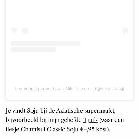
Een bericht gedeeld door Mike S_Zee_J (@mike_zeesj)
Je vindt Soju bij de Aziatische supermarkt,
bijvoorbeeld bij mijn geliefde
Tjin’s
(waar een
flesje Chamisul Classic Soju €4,95 kost).