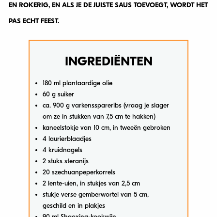
EN ROKERIG, EN ALS JE DE JUISTE SAUS TOEVOEGT, WORDT HET
PAS ECHT FEEST.
INGREDIËNTEN
180 ml plantaardige olie
60 g suiker
ca. 900 g varkensspareribs (vraag je slager
om ze in stukken van 7,5 cm te hakken)
kaneelstokje van 10 cm, in tweeën gebroken
4 laurierblaadjes
4 kruidnagels
2 stuks steranijs
20 szechuanpeperkorrels
2 lente-uien, in stukjes van 2,5 cm
stukje verse gemberwortel van 5 cm,
geschild en in plakjes
90 ml Shaoxing-kookwijn