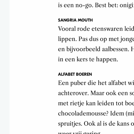
is een no-go. Best bet: onigir
SANGRIA MOUTH
Vooral rode etenswaren leid
lippen. Pas dus op met jonge
en bijvoorbeeld aalbessen.
in een kers te happen.
ALFABET BOEREN
Een puber die het alfabet wil
achterover. Maar ook een s
met rietje kan leiden tot bo
chocolademousse? Idem (mits
spruitjes. Ook al is de kans o
weer vrij gering.