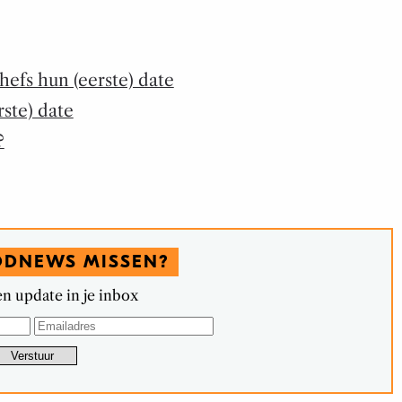
efs hun (eerste) date
rste) date
?
ODNEWS MISSEN?
n update in je inbox