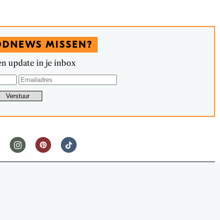
ODNEWS MISSEN?
n update in je inbox
FOODNEWS
EER GEOPEND (OP 5 LOCATIES IN
ERLAND!)