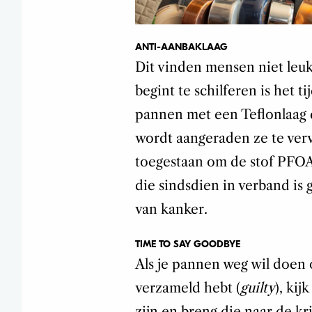
ANTI-AANBAKLAAG
Dit vinden mensen niet leuk
begint te schilferen is het t
pannen met een Teflonlaag d
wordt aangeraden ze te verv
toegestaan om de stof PFOA 
die sindsdien in verband is
van kanker.
TIME TO SAY GOODBYE
Als je pannen weg wil doen
verzameld hebt (
guilty
), ki
zijn en breng die naar de k