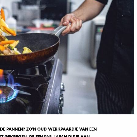
LDE PANNEN? ZO’N OUD WERKPAARDJE VAN EEN
BT GEKREGEN, OF EEN
PAELLA
PAN DIE JE AAN