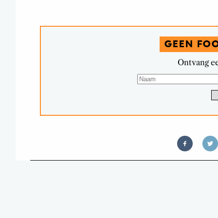
GEEN FO
Ontvang ee
YES! LOETJE DRIVE IN W
NED