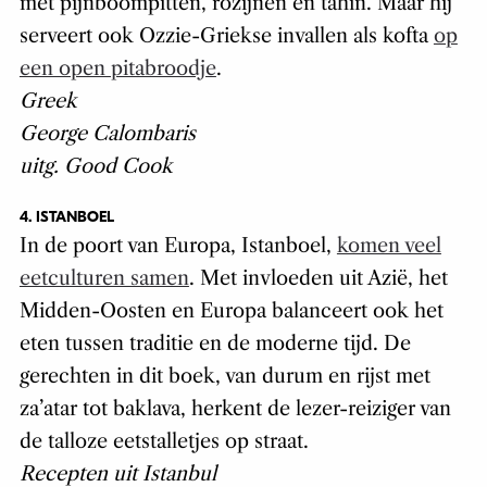
met pijnboompitten, rozijnen en tahin. Maar hij
serveert ook Ozzie-Griekse invallen als kofta
op
een open pitabroodje
.
Greek
George Calombaris
uitg. Good Cook
4. ISTANBOEL
In de poort van Europa, Istanboel,
komen veel
eetculturen samen
. Met invloeden uit Azië, het
Midden-Oosten en Europa balanceert ook het
eten tussen traditie en de moderne tijd. De
gerechten in dit boek, van durum en rijst met
za’atar tot baklava, herkent de lezer-reiziger van
de talloze eetstalletjes op straat.
Recepten uit Istanbul