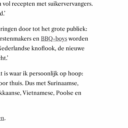
n vol recepten met suikervervangers.
d.’
ringen door tot het grote publiek:
orstenmakers en
BBQ-boys
worden
 Nederlandse knoflook, de nieuwe
ht.’
t is waar ik persoonlijk op hoop:
voor thuis. Dus met Surinaamse,
kkaanse, Vietnamese, Poolse en
en
.