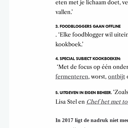
eten met je lichaam doet, v
vallen.’
3. FOODBLOGGERS GAAN OFFLINE
. ‘Elke foodblogger wil uite
kookboek.’
4. SPECIAL SUBJECT KOOKBOEKEN:
‘Met de focus op één onderw
fermenteren
, worst,
ontbijt
o
‘Zoal
5. UITGEVEN IN EIGEN BEHEER.
Lisa Stel en
Chef het met t
In 2017 ligt de nadruk niet me