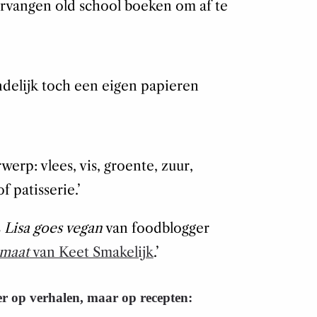
ervangen old school boeken om af te
indelijk toch een eigen papieren
erp: vlees, vis, groente, zuur,
f patisserie.’
s
Lisa goes vegan
van foodblogger
omaat
van Keet Smakelijk
.’
er op verhalen, maar op recepten: