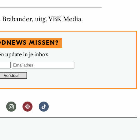
e Brabander, uitg. VBK Media.
ODNEWS MISSEN?
n update in je inbox
DRINKS
RFLAVS #24