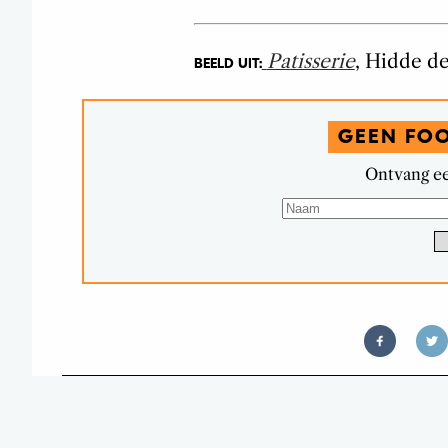
Patisserie
, Hidde d
BEELD UIT:
GEEN FO
Ontvang ee
FAVO