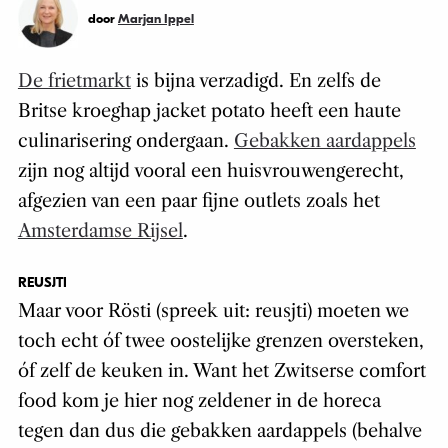
door
Marjan Ippel
De frietmarkt
is bijna verzadigd. En zelfs de
Britse kroeghap jacket potato heeft een haute
culinarisering ondergaan.
Gebakken aardappels
zijn nog altijd vooral een huisvrouwengerecht,
afgezien van een paar fijne outlets zoals het
Amsterdamse Rijsel
.
REUSJTI
Maar voor Rösti (spreek uit: reusjti) moeten we
toch echt óf twee oostelijke grenzen oversteken,
óf zelf de keuken in. Want het Zwitserse comfort
food kom je hier nog zeldener in de horeca
tegen dan dus die gebakken aardappels (behalve