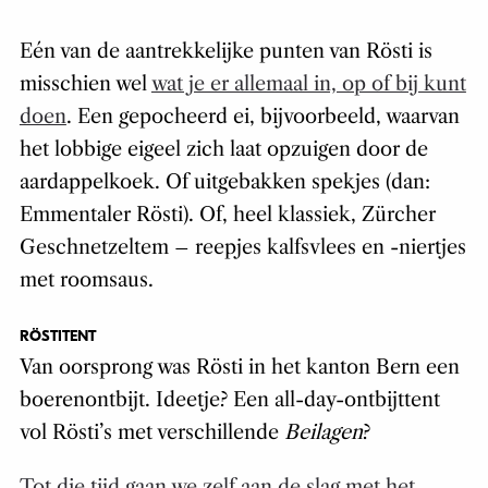
Eén van de aantrekkelijke punten van Rösti is
misschien wel
wat je er allemaal in, op of bij kunt
doen
. Een gepocheerd ei, bijvoorbeeld, waarvan
het lobbige eigeel zich laat opzuigen door de
aardappelkoek. Of uitgebakken spekjes (dan:
Emmentaler Rösti). Of, heel klassiek, Zürcher
Geschnetzeltem – reepjes kalfsvlees en -niertjes
met roomsaus.
RÖSTITENT
Van oorsprong was Rösti in het kanton Bern een
boerenontbijt. Ideetje? Een all-day-ontbijttent
vol Rösti’s met verschillende
Beilagen
?
Tot die tijd gaan we zelf aan de slag met het