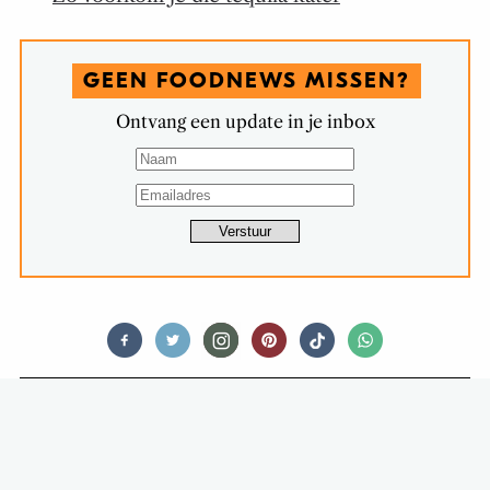
GEEN FOODNEWS MISSEN?
Ontvang een update in je inbox
FEED ME VEGAN
SMEUÏG, ZOET ÉN GEZOND: HET
ULTIEME RECEPT VOOR VEGAN