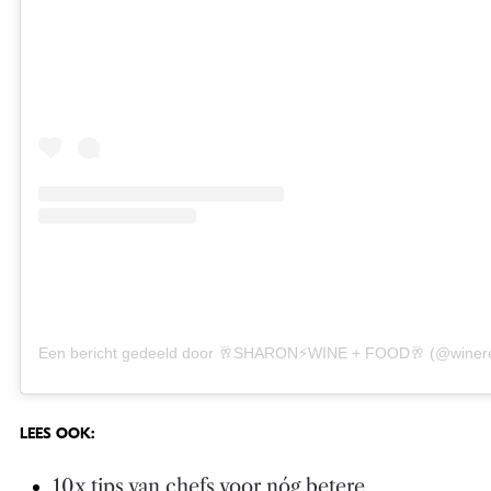
Een bericht gedeeld door 🥂SHARON⚡️WINE + FOOD🥂 (@winer
LEES OOK:
10x tips van chefs voor nóg betere