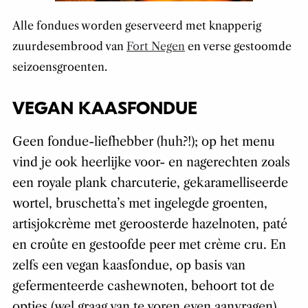
Alle fondues worden geserveerd met knapperig
zuurdesembrood van
Fort Negen
en verse gestoomde
seizoensgroenten.
VEGAN KAASFONDUE
Geen fondue-liefhebber (huh?!); op het menu
vind je ook heerlijke voor- en nagerechten zoals
een royale plank charcuterie, gekaramelliseerde
wortel, bruschetta’s met ingelegde groenten,
artisjokcrème met geroosterde hazelnoten, paté
en croûte en gestoofde peer met crème cru. En
zelfs een vegan kaasfondue, op basis van
gefermenteerde cashewnoten, behoort tot de
opties (wel graag van te voren even aanvragen).