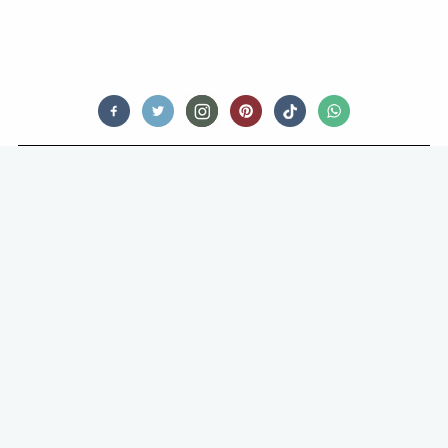
FOOD STORIES
ULTIEM HERFSTBESTEDING: ZELF
TRUFFELS ZOEKEN EN OP DEZE
PLEKKEN IS DAT HET ALLERLEUKST