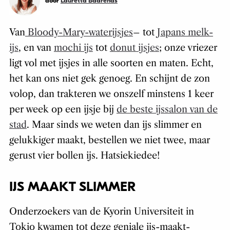
door
Lauretta Baarends
Van
Bloody-Mary-waterijsjes
– tot
Japans melk-
ijs
, en van
mochi ijs
tot
donut ijsjes
; onze vriezer
ligt vol met ijsjes in alle soorten en maten. Echt,
het kan ons niet gek genoeg. En schijnt de zon
volop, dan trakteren we onszelf minstens 1 keer
per week op een ijsje bij
de beste ijssalon van de
stad
. Maar sinds we weten dan ijs slimmer en
gelukkiger maakt, bestellen we niet twee, maar
gerust vier bollen ijs. Hatsiekiedee!
IJS MAAKT SLIMMER
Onderzoekers van de Kyorin Universiteit in
Tokio kwamen tot deze geniale ijs-maakt-