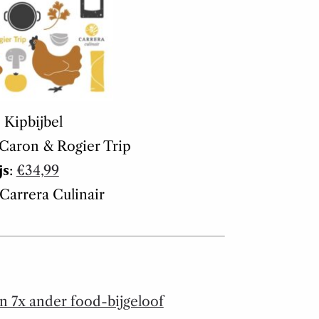
: Kipbijbel
n Caron & Rogier Trip
js
:
€34,99
 Carrera Culinair
n 7x ander food-bijgeloof