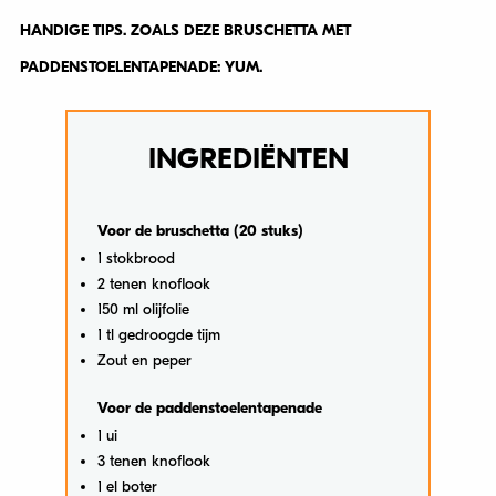
HANDIGE TIPS. ZOALS DEZE BRUSCHETTA MET
PADDENSTOELENTAPENADE: YUM.
INGREDIËNTEN
Voor de bruschetta (20 stuks)
1 stokbrood
2 tenen knoflook
150 ml olijfolie
1 tl gedroogde tijm
Zout en peper
Voor de paddenstoelentapenade
1 ui
3 tenen knoflook
1 el boter