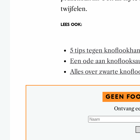
twijfelen.
LEES OOK:
5 tips tegen knoflookha
Een ode aan knoflooksa
Alles over zwarte knoflo
GEEN FO
Ontvang ee