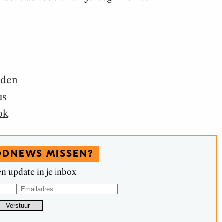
nden
us
ok
ODNEWS MISSEN?
n update in je inbox