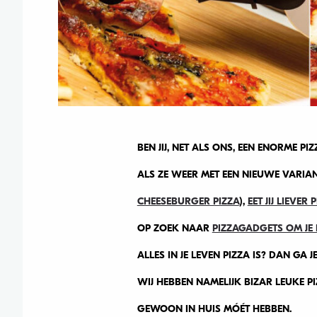
BEN JIJ, NET ALS ONS, EEN ENORME P
ALS ZE WEER MET EEN NIEUWE VARIA
CHEESEBURGER PIZZA
),
EET JIJ LIEVER
OP ZOEK NAAR
PIZZAGADGETS OM JE 
ALLES IN JE LEVEN PIZZA IS? DAN GA J
WIJ HEBBEN NAMELIJK BIZAR LEUKE P
GEWOON IN HUIS MÓÉT HEBBEN.