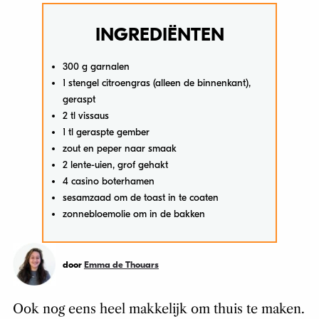
INGREDIËNTEN
300 g garnalen
1 stengel citroengras (alleen de binnenkant),
geraspt
2 tl vissaus
1 tl geraspte gember
zout en peper naar smaak
2 lente-uien, grof gehakt
4 casino boterhamen
sesamzaad om de toast in te coaten
zonnebloemolie om in de bakken
door
Emma de Thouars
Ook nog eens heel makkelijk om thuis te maken.