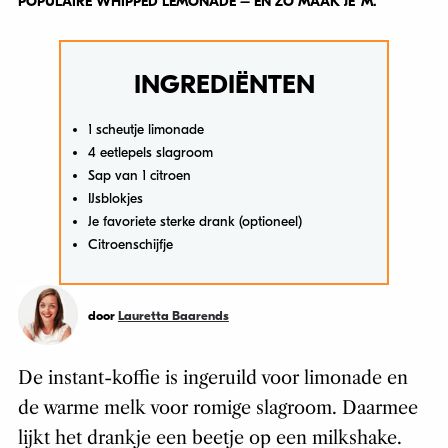
POPULAIRE WHIPPED LEMONADE – EN ZO MAAK JE ‘M.
INGREDIËNTEN
1 scheutje limonade
4 eetlepels slagroom
Sap van 1 citroen
IJsblokjes
Je favoriete sterke drank (optioneel)
Citroenschijfje
door
Lauretta Baarends
De instant-koffie is ingeruild voor limonade en
de warme melk voor romige slagroom. Daarmee
lijkt het drankje een beetje op een milkshake.