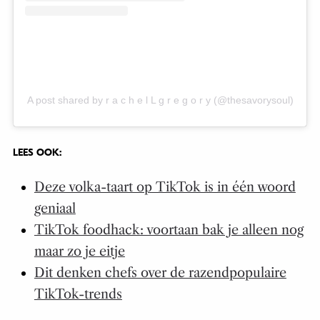
A post shared by r a c h e l L g r e g o r y (@thesavorysoul)
LEES OOK:
Deze volka-taart op TikTok is in één woord
geniaal
TikTok foodhack: voortaan bak je alleen nog
maar zo je eitje
Dit denken chefs over de razendpopulaire
TikTok-trends