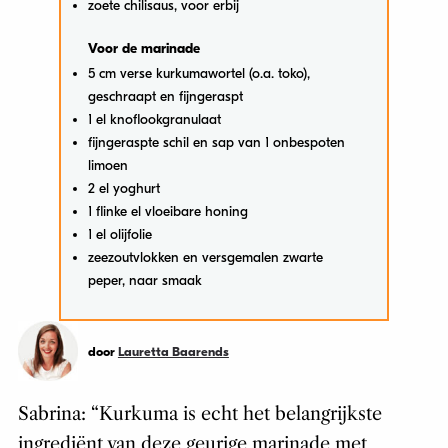
zoete chilisaus, voor erbij
Voor de marinade
5 cm verse kurkumawortel (o.a. toko),
geschraapt en fijngeraspt
1 el knoflookgranulaat
fijngeraspte schil en sap van 1 onbespoten
limoen
2 el yoghurt
1 flinke el vloeibare honing
1 el olijfolie
zeezoutvlokken en versgemalen zwarte
peper, naar smaak
door
Lauretta Baarends
Sabrina: “Kurkuma is echt het belangrijkste
ingrediënt van deze geurige marinade met