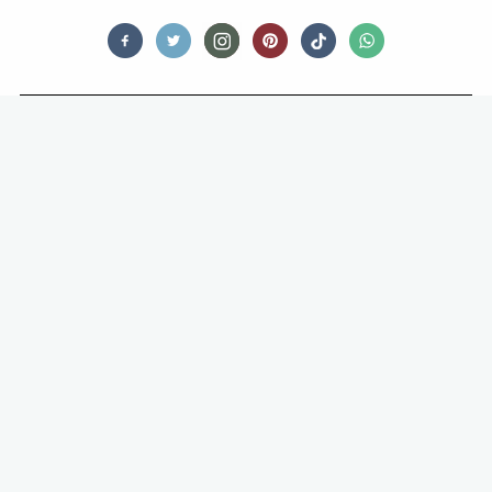
OPINIONATED
SNACKSPERT: “DIE VEGA HOTDOG
VAN DE IKEA IS BIJZONDER GOOR,
MAAR DEZE VEGAN BALLEN?
WAUW.”