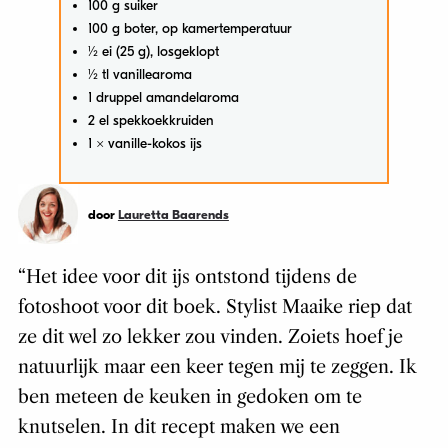
100 g suiker
100 g boter, op kamertemperatuur
1⁄2 ei (25 g), losgeklopt
1⁄2 tl vanillearoma
1 druppel amandelaroma
2 el spekkoekkruiden
1 x vanille-kokos ijs
door
Lauretta Baarends
“Het idee voor dit ijs ontstond tijdens de
fotoshoot voor dit boek. Stylist Maaike riep dat
ze dit wel zo lekker zou vinden. Zoiets hoef je
natuurlijk maar een keer tegen mij te zeggen. Ik
ben meteen de keuken in gedoken om te
knutselen. In dit recept maken we een