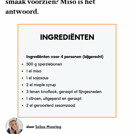
smaak voorzien? Miso is het
antwoord.
INGREDIËNTEN
Ingrediënten voor 4 personen (bijgerecht)
500 g sperziebonen
1 el miso
1 el sojasaus
2 el maple syrup
3 tenen knoflook, geraspt of fijngesneden
1 citroen, uitgeperst en geraspt
2 el geroosterd sesamzaad
door
Selisa Moorlag