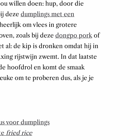
zou willen doen: hup, door die
bij deze
dumplings met een
 heerlijk om vlees in grotere
oven, zoals bij deze
dongpo pork
of
et al: de kip is dronken omdat hij in
g rijstwijn zwemt. In dat laatste
 de hoofdrol en komt de smaak
euke om te proberen dus, als je je
aus voor dumplings
cte
fried rice