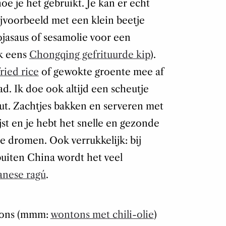
 hoe je het gebruikt. Je kan er echt
jvoorbeeld met een klein beetje
jasaus of sesamolie voor een
ak eens
Chongqing gefrituurde kip
).
fried rice
of gewokte groente mee af
. Ik doe ook altijd een scheutje
ut. Zachtjes bakken en serveren met
st en je hebt het snelle en gezonde
 dromen. Ook verrukkelijk: bij
buiten China wordt het veel
anese ragú
.
ntons (mmm:
wontons met chili-olie
)