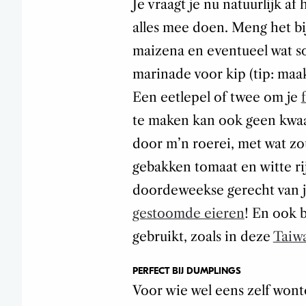
Je vraagt je nu natuurlijk af
alles mee doen. Meng het bi
maizena en eventueel wat so
marinade voor kip (tip: ma
Een eetlepel of twee om je
te maken kan ook geen kwaad
door m’n roerei, met wat zo
gebakken tomaat en witte rij
doordeweekse gerecht van je
gestoomde eieren
! En ook 
gebruikt, zoals in deze
Taiw
PERFECT BIJ DUMPLINGS
Voor wie wel eens zelf wo