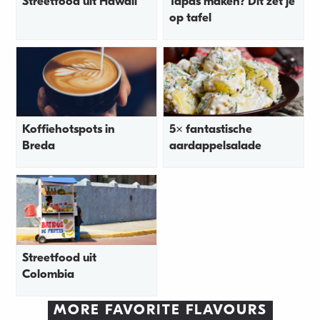
Streetfood uit Hawaii
Tapas maken? Dit zet je
op tafel
Koffiehotspots in
5x fantastische
Breda
aardappelsalade
Streetfood uit
Colombia
MORE FAVORITE FLAVOURS