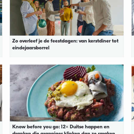
Zo overleef je de feestdagen: van kerstdiner tot
eindejaarsborrel
Know before you go: 12x Duitse happen en
dranken die grappiger klinken dan ze smaken