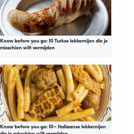
Know before you go: 10 Turkse lekkernijen die je
misschien wilt vermijden
Know before you go: 10x Italiaanse lekkernijen
die je misschien wilt vermijden