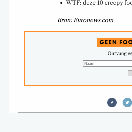
WTF: deze 10 creepy food
Bron: Euronews.com
GEEN FO
Ontvang ee
HOERA! KARSU GROTE WINN