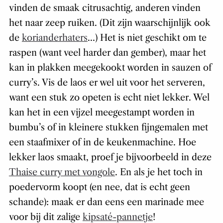
vinden de smaak citrusachtig, anderen vinden
het naar zeep ruiken. (Dit zijn waarschijnlijk ook
de
korianderhaters
…) Het is niet geschikt om te
raspen (want veel harder dan gember), maar het
kan in plakken meegekookt worden in sauzen of
curry’s. Vis de laos er wel uit voor het serveren,
want een stuk zo opeten is echt niet lekker. Wel
kan het in een vijzel meegestampt worden in
bumbu’s of in kleinere stukken fijngemalen met
een staafmixer of in de keukenmachine. Hoe
lekker laos smaakt, proef je bijvoorbeeld in deze
Thaise curry met vongole
. En als je het toch in
poedervorm koopt (en nee, dat is echt geen
schande): maak er dan eens een marinade mee
voor bij dit zalige
kipsaté-pannetje
!