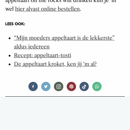
appeltaart on the rocks wilt drinken kun je ‘m
wel
hier alvast online bestellen
.
LEES OOK:
“Mijn moeders appeltaart is de lekkerste”
aldus iedereen
Recept: appeltaart-tosti
De appeltaart kroket, ken jij ‘m al?
FOODNEWS
KIDS NEMEN AIRFRYER NAAR
SCHOOL VOOR SNACKS EN
LERAREN ZIJN NOT AMUSED